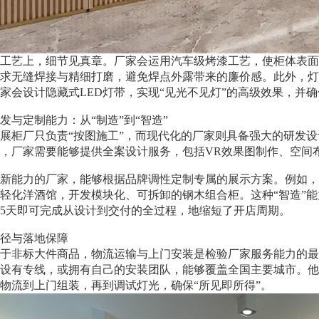
工艺上，细节见真章。厂家会运用汽车级烤漆工艺，使柜体表面
求无缝焊接与精细打磨，避免焊点外露带来的廉价感。此外，灯
家会设计隐藏式LED灯带，实现“见光不见灯”的高级效果，并
发与定制能力：从“制造”到“智造”
展柜厂只负责“按图施工”，而现代化的厂家则具备强大的研发
，厂家需要能够提供全案设计服务，包括VR效果图制作、空间
新能力的厂家，能够根据品牌调性定制专属的展示方案。例如，
轻化洋酒馆，开发模块化、可拆卸的钢木组合柜。这种“智造”
15天即可完成从设计到交付的全过程，地缩短了开店周期。
径与落地保障
于非标大件商品，物流运输与上门安装是检验厂家服务能力的最
设有专线，或拥有自己的安装团队，能够覆盖全国主要城市。他们
物流到上门组装，再到调试灯光，确保“所见即所得”。