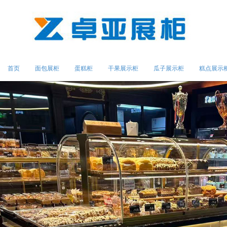
首页
面包展柜
蛋糕柜
干果展示柜
瓜子展示柜
糕点展示