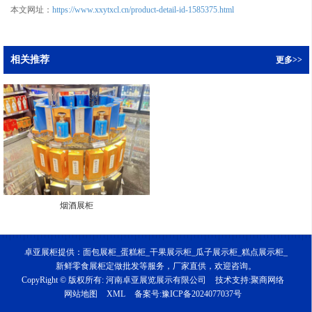
本文网址：
https://www.xxytxcl.cn/product-detail-id-1585375.html
相关推荐
更多>>
烟酒展柜
卓亚展柜提供：面包展柜_蛋糕柜_干果展示柜_瓜子展示柜_糕点展示柜_
新鲜零食展柜定做批发等服务，厂家直供，欢迎咨询。
CopyRight © 版权所有:
河南卓亚展览展示有限公司
技术支持:
聚商网络
网站地图
XML
备案号:
豫ICP备2024077037号