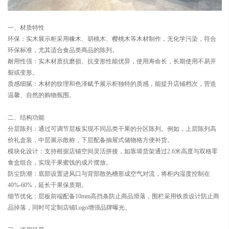
一、材质特性
环保：实木展示柜采用橡木、胡桃木、樱桃木等木材制作，无化学污染，符合
环保标准，尤其适合食品类商品的陈列。
耐用性强：实木材质抗磨损、抗变形性能优异，使用寿命长，长期使用不易开
裂或变形。
质感细腻：木材的纹理和色泽赋予展示柜独特的质感，能提升店铺档次，营造
温馨、自然的购物氛围。
二、结构功能
分层陈列：通过可调节层板实现不同品类干果的分区陈列。例如，上层陈列高
价礼盒装，中层展示散称，下层配备抽屉式储物格方便补货。
模块化设计：支持根据店铺空间灵活拼接，如靠墙货架通过2.6米高度与双格零
食盒组合，实现干果蜜饯的成片摆放。
防尘防潮：底部设置进风口与背部散热槽形成空气对流，将柜内湿度控制在
40%-60%，延长干果保质期。
细节优化：层板前端配备10mm高挡条防止商品滑落，围栏采用铁质设计防止商
品掉落，同时可定制店铺Logo增强品牌曝光。