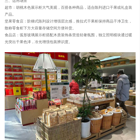
三、适用场景
超市：胡桃木色展示柜大气美观，百搭各种商品，适合陈列进口干果或礼盒装
产品。
坚果零食店：阶梯式陈列设计增强层次感，推拉式干果柜保持商品干净卫生，
散称零食柜下方大容量存储空间方便补货。
食品店：弧形玻璃展示柜搭配木质装饰条营造轻奢氛围，独立照明模块通过暖
光突出干果色泽，冷光增强包装辨识度。